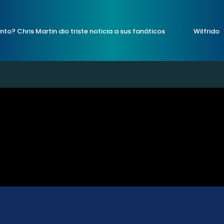
nto? Chris Martin dio triste noticia a sus fanáticos
Wilfrido
uí la letra para beber y cantar con toda
Pepe Aguilar lanza
a te va a encantar
Chappell Roan: la verdadera razón por la
s
Shakira: ¿quiénes son las mujeres que aparecen en su nue
ónico programa de radio se acaba luego de 20 años al aire; “Qué