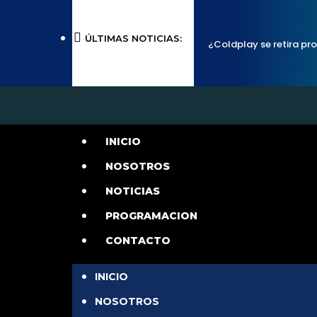
ÚLTIMAS NOTICIAS:
¿Coldplay se retira pro
Vargas lanza ‘El bebé’: Aq
‘Cuídamela bien’ y la letr
que canceló sus concierto
INICIO
video musical?
Ic
NOSOTROS
NOTICIAS
duro”, dicen sus oyentes
PROGRAMACION
CONTACTO
INICIO
NOSOTROS