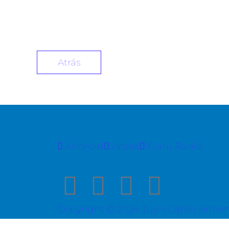
Atrás
Android
Apple
Guru Radio
Copyright © 2024 Juan Carlos Arment
{{playListTitle}}