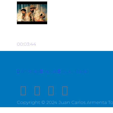
Camilo, Carin Leon - Una Vida Pa
00:03:44
Android
Apple
Guru Radio
Copyright © 2024 Juan Carlos Armenta To
{{playListTitle}}