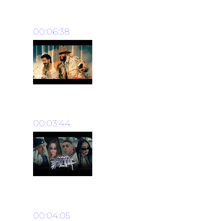
Silvestre Dangond - Niégame Tr
00:06:38
Camilo, Carin Leon - Una Vida Pa
00:03:44
MESITA, NICKI NICOLE, EMILIA
00:04:05