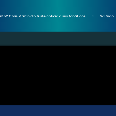
nto? Chris Martin dio triste noticia a sus fanáticos
Wilfrido
uí la letra para beber y cantar con toda
Pepe Aguilar lanza
a te va a encantar
Chappell Roan: la verdadera razón por la
s
Shakira: ¿quiénes son las mujeres que aparecen en su nue
ónico programa de radio se acaba luego de 20 años al aire; “Qué